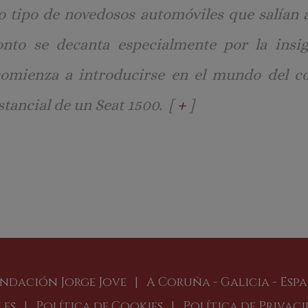
o tipo de novedosos automóviles que salían 
to se decanta especialmente por la insi
omienza a introducirse en el mundo del coc
tancial de un Seat 1500. [
+
]
ndación Jorge Jove | A Coruña - Galicia - Esp
les
|
Política de Cookies
|
Política de Privac