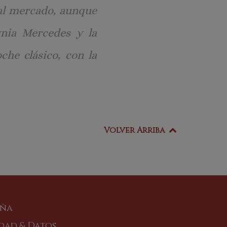
al mercado, aunque
gnia Mercedes y la
he clásico, con la
Volver Arriba
aña
idad & Datos