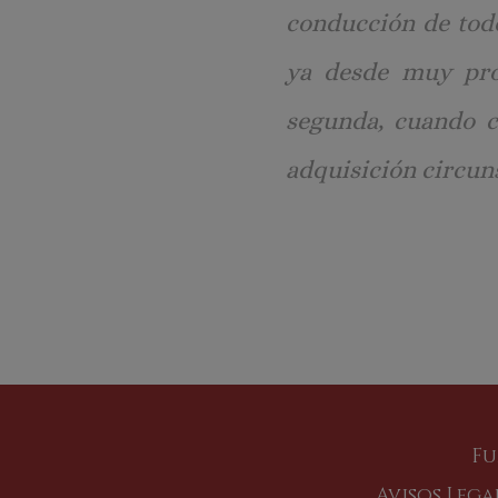
conducción de tod
ya desde muy pron
segunda, cuando c
adquisición circuns
Fu
Avisos Lega