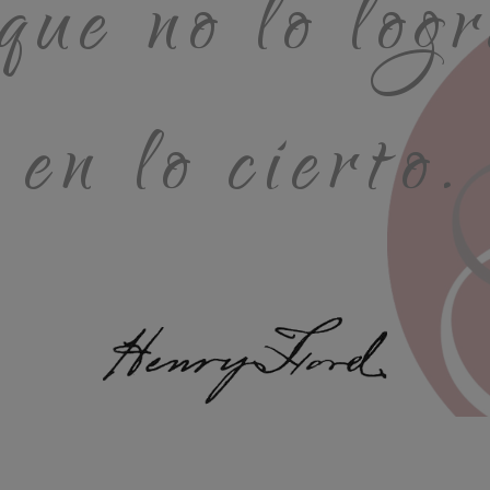
 que no lo logr
en lo cierto.