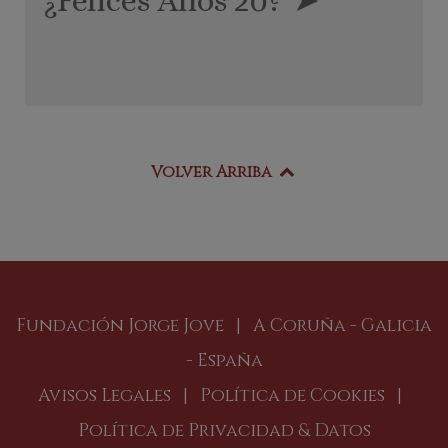
¿Felices Años 20?
➤
Volver Arriba
Fundación Jorge Jove | A Coruña - Galicia
- España
Avisos Legales
|
Política de Cookies
|
Política de Privacidad & Datos