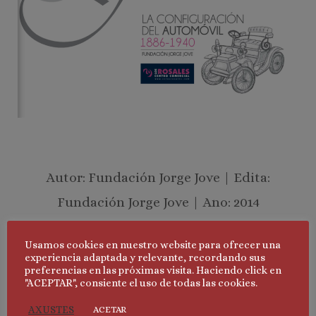
Autor: Fundación Jorge Jove | Edita:
Fundación Jorge Jove | Ano: 2014
Colabora: Centro Comercial Los Rosales |
Usamos cookies en nuestro website para ofrecer una
experiencia adaptada y relevante, recordando sus
Idioma: Español
preferencias en las próximas visita. Haciendo click en
"ACEPTAR", consiente el uso de todas las cookies.
AXUSTES
ACETAR