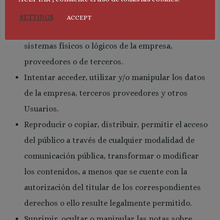
o cualesquiera otros sistemas físicos o lógicos
SETTINGS
ACCEPT
que sean susceptibles de provocar daños en los
sistemas físicos o lógicos de la empresa,
proveedores o de terceros.
Intentar acceder, utilizar y/o manipular los datos
de la empresa, terceros proveedores y otros
Usuarios.
Reproducir o copiar, distribuir, permitir el acceso
del público a través de cualquier modalidad de
comunicación pública, transformar o modificar
los contenidos, a menos que se cuente con la
autorización del titular de los correspondientes
derechos o ello resulte legalmente permitido.
Suprimir, ocultar o manipular las notas sobre