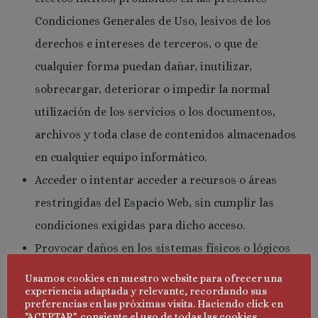
Condiciones Generales de Uso, lesivos de los
derechos e intereses de terceros, o que de
cualquier forma puedan dañar, inutilizar,
sobrecargar, deteriorar o impedir la normal
utilización de los servicios o los documentos,
archivos y toda clase de contenidos almacenados
en cualquier equipo informático.
Acceder o intentar acceder a recursos o áreas
restringidas del Espacio Web, sin cumplir las
condiciones exigidas para dicho acceso.
Provocar daños en los sistemas físicos o lógicos
del Espacio Web, de sus proveedores o de
Usamos cookies en nuestro website para ofrecer una
experiencia adaptada y relevante, recordando sus
terceros.
preferencias en las próximas visita. Haciendo click en
Introducir o difundir en la red virus informáticos
"ACEPTAR", consiente el uso de todas las cookies.