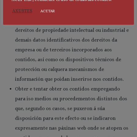
correspondentes dereitos ou iso resulte
legalmente permitido.
AXUSTES
ACETAR
Suprimir, ocultar ou manipular as notas sobre
dereitos de propiedade intelectual ou industrial e
demais datos identificativos dos dereitos da
empresa ou de terceiros incorporados aos
contidos, así como os dispositivos técnicos de
protección ou calquera mecanismos de
información que poidan inserirse nos contidos.
Obter e tentar obter os contidos empregando
para iso medios ou procedementos distintos dos
que, segundo os casos, se puxeron á súa
disposición para este efecto ou se indicaron
expresamente nas páxinas web onde se atopen os