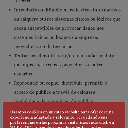
terceiros.
Introducir ou difundir na rede virus informáticos
ou calquera outros sistemas físicos ou lóxicos que
sexan susceptibles de provocar danos nos
sistemas físicos ou lóxicos da empresa,
provedores ou de terceiros.
Tentar acceder, utilizar e/ou manipular os datos
da empresa, terceiros provedores e outros
usuarios.
Reproducir ou copiar, distribuír, permitir o
acceso do público a través de calquera
modalidade de comunicación pública,
transformar ou modificar os contidos, a menos
Usamos cookies en nuestro website para ofrecer una
experiencia adaptada y relevante, recordando sus
que se conte coa autorización do titular dos
preferencias en las próximas visita. Haciendo click en
"ACEPTAR", consiente el uso de todas las cookies.